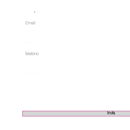
Email
Telefono
lenza,
o per le
Messaggio
Invia