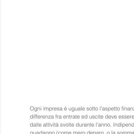
Ogni impresa è uguale sotto l’aspetto finanz
differenza fra entrate ed uscite deve esser
dalle attività svolte durante l’anno. Indip
guadagno (come mero denaro, o la somma d