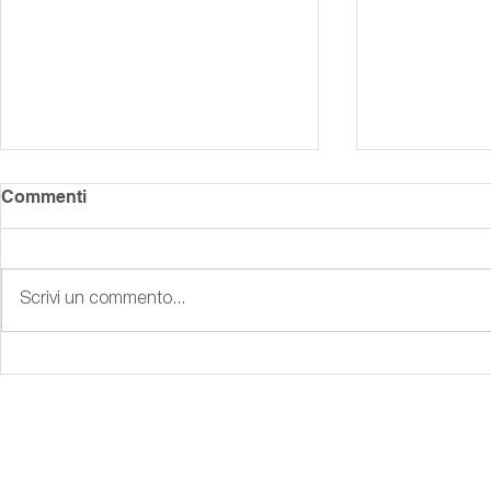
Commenti
Scrivi un commento...
Come Scegliere le Persone
Il Futuro A
Giuste per la Tua Azienda: Il
Tendenze E
Ruolo di I-Profile
sulla Cura 
Umane