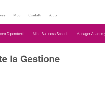
orse
MBS
Contatti
Altro
ere Dipendenti
Mind Business School
Manager Academ
te la Gestione