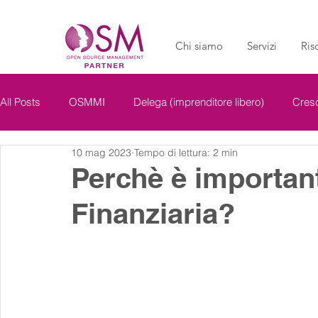
Chi siamo
Servizi
Ris
All Posts
OSMMI
Delega (imprenditore libero)
Cresc
10 mag 2023
Tempo di lettura: 2 min
OSM Business
Perchè è importan
Finanziaria?