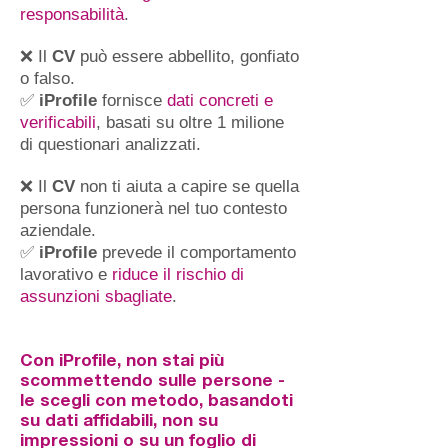
responsabilità
.
❌ Il
CV
può essere abbellito, gonfiato
o falso.
✅
iProfile
fornisce
dati concreti e
verificabili
, basati su oltre 1 milione
di questionari analizzati.
❌ Il
CV
non ti aiuta a capire se quella
persona funzionerà nel tuo contesto
aziendale.
✅
iProfile
prevede il comportamento
lavorativo e
riduce il rischio di
assunzioni sbagliate
.
Con iProfile, non stai più
scommettendo sulle persone -
le scegli con metodo, basandoti
su dati affidabili, non su
impressioni o su un foglio di