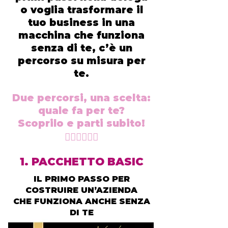
o voglia trasformare il
tuo business in una
macchina che funziona
senza di te, c’è un
percorso su misura per
te.
Due percorsi, una scelta:
quale fa per te?
Scoprilo e parti subito!
👇🏻👇🏻👇🏻
1. PACCHETTO BASIC
IL PRIMO PASSO PER
COSTRUIRE UN’AZIENDA
CHE FUNZIONA ANCHE SENZA
DI TE