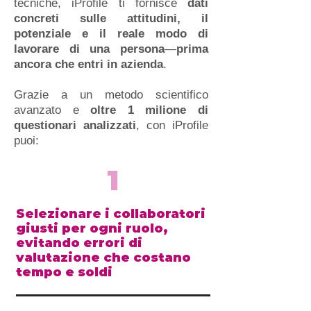
tecniche, iProfile ti fornisce
dati
concreti sulle attitudini, il
potenziale e il reale modo di
lavorare di una persona
—
prima
ancora che entri in azienda
.
Grazie a un metodo scientifico
avanzato e
oltre 1 milione di
questionari analizzati
, con iProfile
puoi:
1
Selezionare i collaboratori
giusti per ogni ruolo,
evitando errori di
valutazione che costano
tempo e soldi