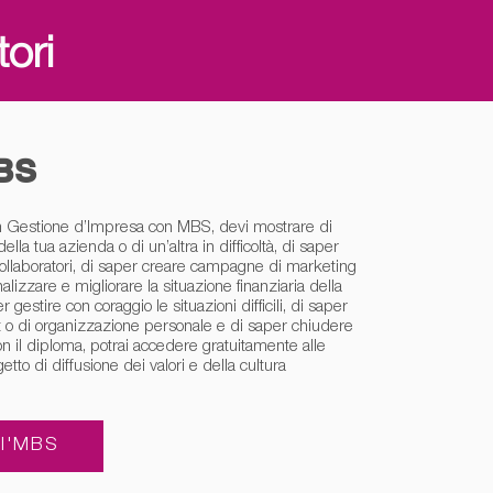
ori
MBS
 in Gestione d’Impresa con MBS, devi mostrare di
della tua azienda o di un’altra in difficoltà, di saper
collaboratori, di saper creare campagne di marketing
alizzare e migliorare la situazione finanziaria della
 gestire con coraggio le situazioni difficili, di saper
o di organizzazione personale e di saper chiudere
Con il diploma, potrai accedere gratuitamente alle
tto di diffusione dei valori e della cultura
ll'MBS