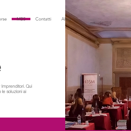
orse
MBS
Contatti
Altro
e
Imprenditori. Qui
le soluzioni ai