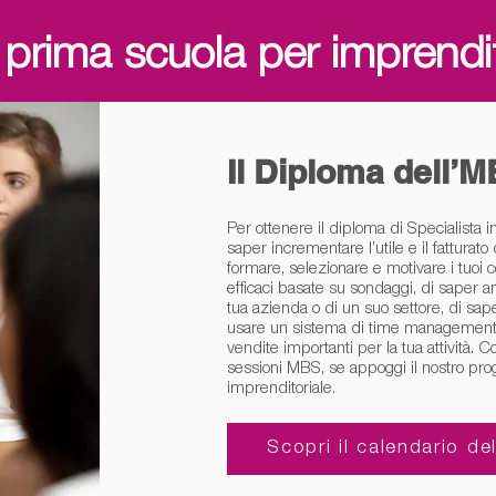
 prima scuola per imprendit
Il Diploma dell’
Per ottenere il diploma di Specialista
saper incrementare l’utile e il fatturato 
formare, selezionare e motivare i tuoi 
efficaci basate su sondaggi, di saper an
tua azienda o di un suo settore, di saper
usare un sistema di time management 
vendite importanti per la tua attività. 
sessioni MBS, se appoggi il nostro proge
imprenditoriale.
Scopri il calendario de