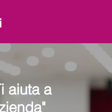
i
 aiuta a
Azienda"